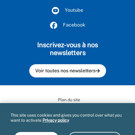
Youtube
Facebook
Inscrivez-vous à nos
newsletters
Voir toutes nos newsletters
Plan du site
Mentions légales et CGU
This site uses cookies and gives you control over what you
want to activate
Privacy policy
Informatique et libertés
Accessibilité : partiellement conforme