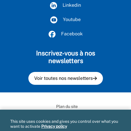
Linkedin
Youtube
Facebook
Inscrivez-vous à nos
newsletters
Voir toutes nos newsletters
Plan du site
Mentions légales et CGU
This site uses cookies and gives you control over what you
want to activate
Privacy policy
Informatique et libertés