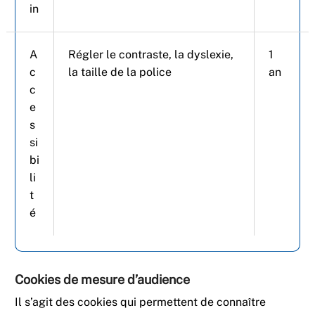
in
A
Régler le contraste, la dyslexie,
1
c
la taille de la police
an
c
e
s
si
bi
li
t
é
Cookies de mesure d’audience
Il s’agit des cookies qui permettent de connaître