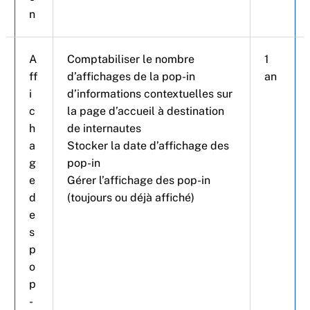
n
A
Comptabiliser le nombre
1
ff
d’affichages de la pop-in
an
i
d’informations contextuelles sur
c
la page d’accueil à destination
h
de internautes
a
Stocker la date d’affichage des
g
pop-in
e
Gérer l’affichage des pop-in
d
(toujours ou déjà affiché)
e
s
p
o
p
-