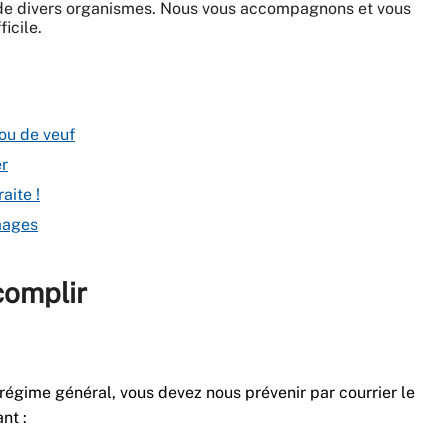
e divers organismes. Nous vous accompagnons et vous
icile.
 ou de veuf
er
aite !
mages
complir
u régime général, vous devez nous prévenir par courrier le
nt :