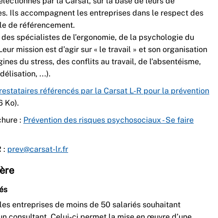
lectionnés par la Carsat, sur la base de leurs de
s. Ils accompagnent les entreprises dans le respect des
ale de référencement.
des spécialistes de l’ergonomie, de la psychologie du
Leur mission est d’agir sur « le travail » et son organisation
ines du stress, des conflits au travail, de l’absentéisme,
élisation, ...).
restataires référencés par la Carsat L-R pour la prévention
6 Ko).
chure :
Prévention des risques psychosociaux - Se faire
 :
prev@carsat-lr.fr
ière
iés
les entreprises de moins de 50 salariés souhaitant
n consultant. Celui-ci permet la mise en œuvre d’une